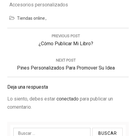
Accesorios personalizados
Tiendas online
Navegación
de
PREVIOUS POST
entradas
Previous
¿Cómo Publicar Mi Libro?
Post:
NEXT POST
Next
Pines Personalizados Para Promover Su Idea
Post:
Deja una respuesta
Lo siento, debes estar
conectado
para publicar un
comentario.
Buscar: