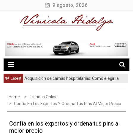
Skip
9 agosto, 2026
to
content
Vinicola Hidalgo
Latest
Adquisición de camas hospitalarias: Cómo elegir la
Los grandes errores al servir el vino (y cómo
solución adecuada para su centro sanitario
evitarlos)
Home
Tiendas Online
Confía En Los Expertos Y Ordena Tus Pins Al Mejor Precio
Confía en los expertos y ordena tus pins al
mejor precio